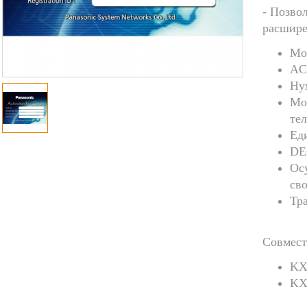
- Позво
расшире
Мо
AC
Ну
Мо
те
Ед
DE
Ос
св
Тр
Совмест
KX
KX