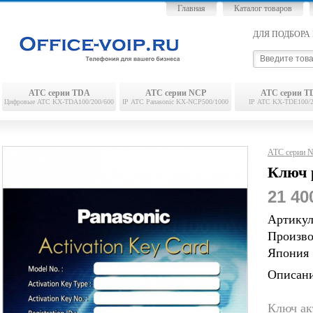
Главная
Каталог товаров
ДЛЯ ПОДБОРА 
АТС серии TDA
АТС серии NCP
АТС серии T
Цифровые АТС KX-TDA100/200/600
IP АТС Panasonic KX-NCP500/1000
IP АТС KX-TDE100/2
АТС серии 
Ключ 
21 40
Артикул
Произво
Япония
Описани
Ключ ак