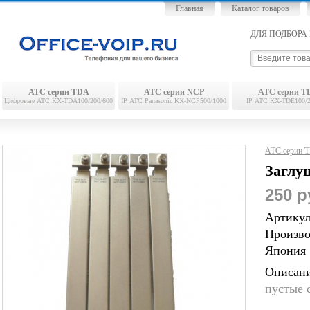
Главная
Каталог товаров
ДЛЯ ПОДБОРА 
АТС серии TDA
АТС серии NCP
АТС серии T
Цифровые АТС KX-TDA100/200/600
IP АТС Panasonic KX-NCP500/1000
IP АТС KX-TDE100/2
АТС серии 
Заглу
250 р
Артикул
Произво
Япония
Описани
пустые 